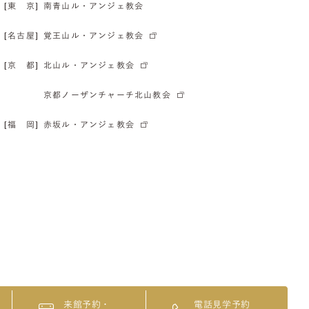
[東 京]
南青山ル・アンジェ教会
[名古屋]
覚王山ル・アンジェ教会
[京 都]
北山ル・アンジェ教会
京都ノーザンチャーチ北山教会
[福 岡]
赤坂ル・アンジェ教会
来館予約・
電話見学予約