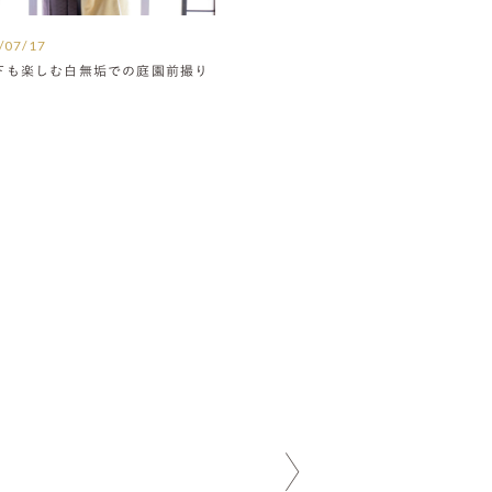
/07/17
下も楽しむ白無垢での庭園前撮り