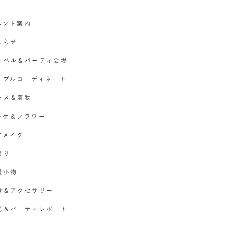
イベント案内
お知らせ
チャペル＆パーティ会場
テーブルコーディネート
ドレス＆着物
ブーケ＆フラワー
ヘアメイク
撮り
各種小物
指輪＆アクセサリー
挙式＆パーティレポート