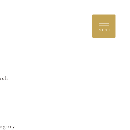
MENU
rch
egory