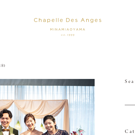
⑧)
Sea
Cat