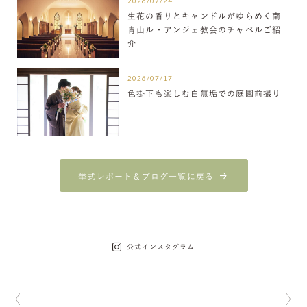
2026/07/24
生花の香りとキャンドルがゆらめく南
青山ル・アンジェ教会のチャペルご紹
介
2026/07/17
色掛下も楽しむ白無垢での庭園前撮り
挙式レポート＆ブログ一覧に戻る
公式インスタグラム