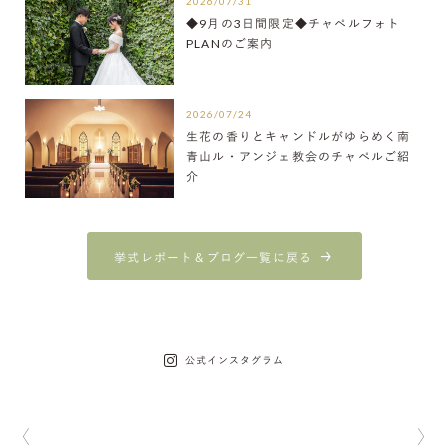
2026/07/31
◆9月の3日間限定◆チャペルフォト
PLANのご案内
2026/07/24
生花の香りとキャンドルがゆらめく南
青山ル・アンジェ教会のチャペルご紹
介
挙式レポート＆ブログ一覧に戻る
公式インスタグラム