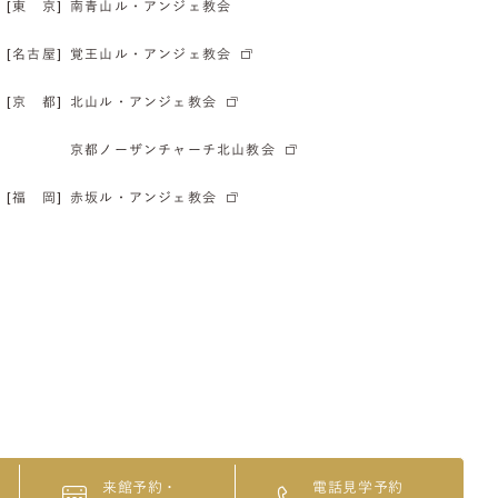
[東 京]
南青山ル・アンジェ教会
[名古屋]
覚王山ル・アンジェ教会
[京 都]
北山ル・アンジェ教会
京都ノーザンチャーチ北山教会
[福 岡]
赤坂ル・アンジェ教会
来館予約・
電話見学予約