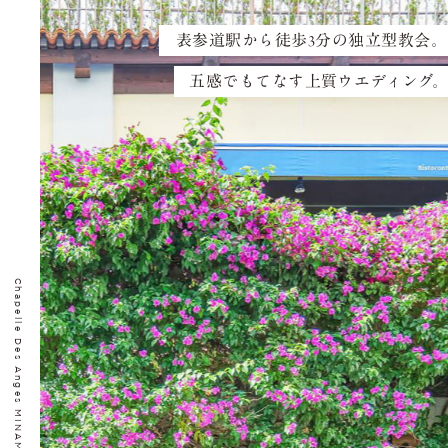
表参道駅から徒歩3分の独立型教会。
五感でもてなす上質ウエディング
Chapelle Des Anges MINAMIAOYAMA |