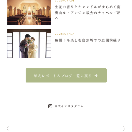
2026/07/24
生花の香りとキャンドルがゆらめく南
青山ル・アンジェ教会のチャペルご紹
介
2026/07/17
色掛下も楽しむ白無垢での庭園前撮り
挙式レポート＆ブログ一覧に戻る
公式インスタグラム