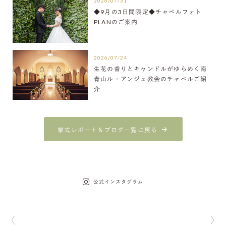
2026/07/31
◆9月の3日間限定◆チャペルフォト
PLANのご案内
2026/07/24
生花の香りとキャンドルがゆらめく南
青山ル・アンジェ教会のチャペルご紹
介
挙式レポート＆ブログ一覧に戻る
公式インスタグラム