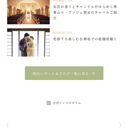
2026/07/24
生花の香りとキャンドルがゆらめく南
青山ル・アンジェ教会のチャペルご紹
介
2026/07/17
色掛下も楽しむ白無垢での庭園前撮り
挙式レポート＆ブログ一覧に戻る
公式インスタグラム