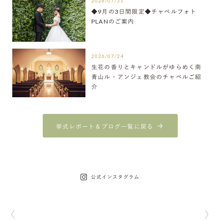
2026/07/31
◆9月の3日間限定◆チャペルフォト
PLANのご案内
2026/07/24
生花の香りとキャンドルがゆらめく南
青山ル・アンジェ教会のチャペルご紹
介
挙式レポート＆ブログ一覧に戻る
公式インスタグラム