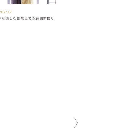
/07/17
下も楽しむ白無垢での庭園前撮り