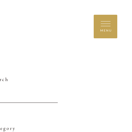
MENU
rch
egory