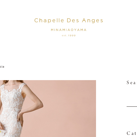
cia
Sea
Cat