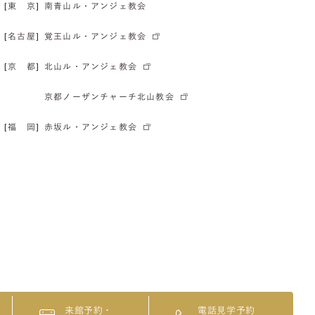
[東 京]
南青山ル・アンジェ教会
[名古屋]
覚王山ル・アンジェ教会
[京 都]
北山ル・アンジェ教会
京都ノーザンチャーチ北山教会
[福 岡]
赤坂ル・アンジェ教会
来館予約・
電話見学予約