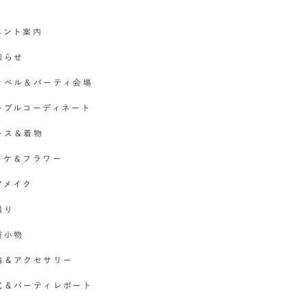
イベント案内
お知らせ
チャペル＆パーティ会場
テーブルコーディネート
ドレス＆着物
ブーケ＆フラワー
ヘアメイク
撮り
各種小物
指輪＆アクセサリー
挙式＆パーティレポート