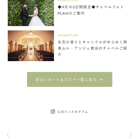
2026/07/31
◆9月の3日間限定◆チャペルフォト
PLANのご案内
2026/07/24
生花の香りとキャンドルがゆらめく南
青山ル・アンジェ教会のチャペルご紹
介
挙式レポート＆ブログ一覧に戻る
公式インスタグラム