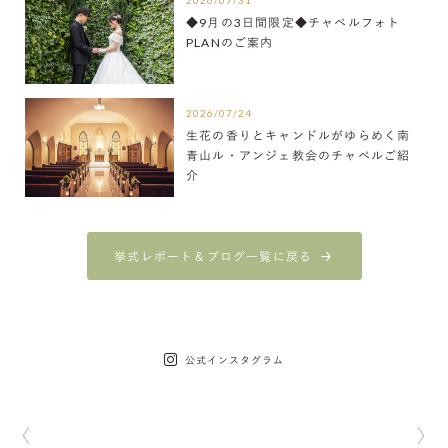
2026/07/31
◆9月の3日間限定◆チャペルフォト
PLANのご案内
2026/07/24
生花の香りとキャンドルがゆらめく南
青山ル・アンジェ教会のチャペルご紹
介
挙式レポート＆ブログ一覧に戻る
公式インスタグラム