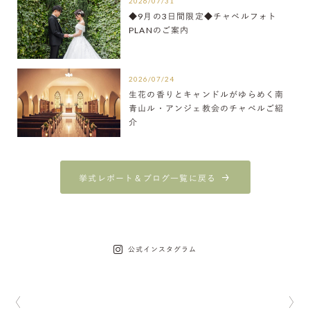
2026/07/31
◆9月の3日間限定◆チャペルフォト
PLANのご案内
2026/07/24
生花の香りとキャンドルがゆらめく南
青山ル・アンジェ教会のチャペルご紹
介
挙式レポート＆ブログ一覧に戻る
公式インスタグラム