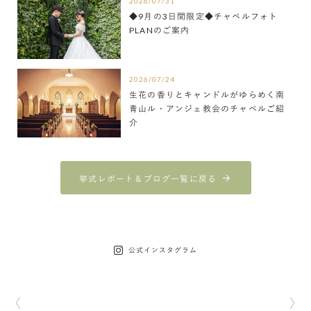
2026/07/31
◆9月の3日間限定◆チャペルフォト
PLANのご案内
2026/07/24
生花の香りとキャンドルがゆらめく南
青山ル・アンジェ教会のチャペルご紹
介
挙式レポート＆ブログ一覧に戻る
公式インスタグラム