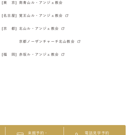
[東 京]
南青山ル・アンジェ教会
[名古屋]
覚王山ル・アンジェ教会
[京 都]
北山ル・アンジェ教会
京都ノーザンチャーチ北山教会
[福 岡]
赤坂ル・アンジェ教会
来館予約・
電話見学予約