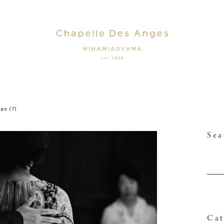
ge (7)
Sea
Cat