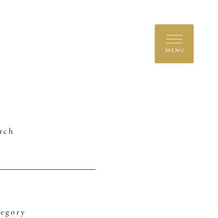
MENU
rch
egory