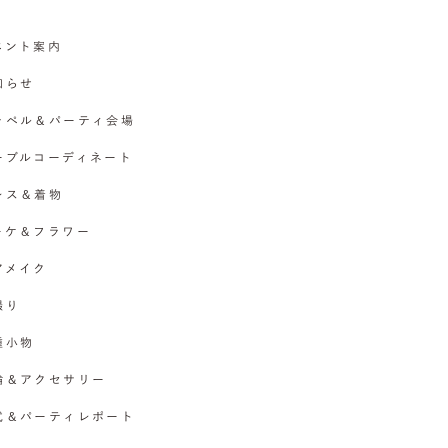
イベント案内
お知らせ
チャペル＆パーティ会場
テーブルコーディネート
ドレス＆着物
ブーケ＆フラワー
ヘアメイク
撮り
各種小物
指輪＆アクセサリー
挙式＆パーティレポート