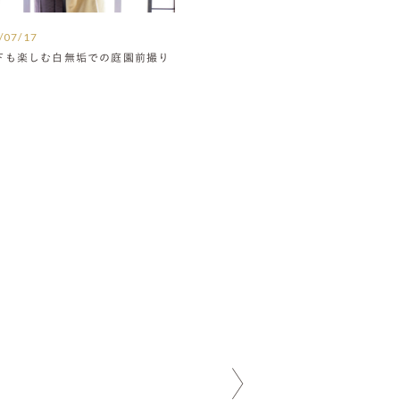
/07/17
下も楽しむ白無垢での庭園前撮り