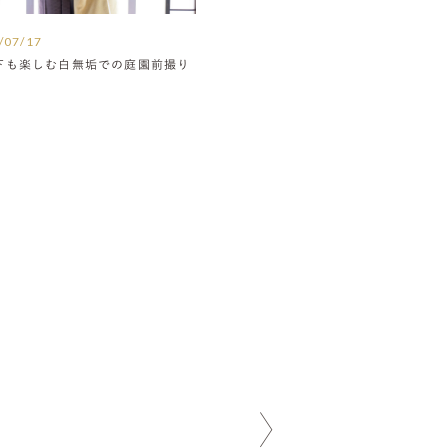
/07/17
下も楽しむ白無垢での庭園前撮り