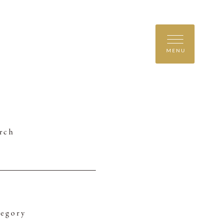
MENU
rch
egory