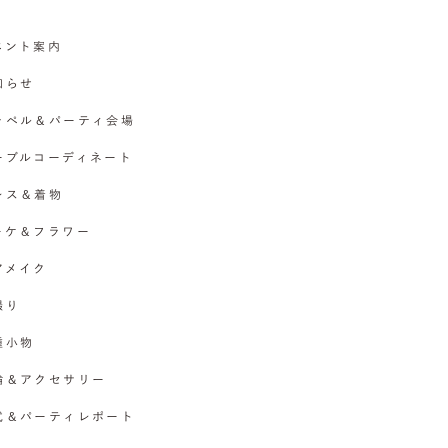
イベント案内
お知らせ
チャペル＆パーティ会場
テーブルコーディネート
ドレス＆着物
ブーケ＆フラワー
ヘアメイク
撮り
各種小物
指輪＆アクセサリー
挙式＆パーティレポート