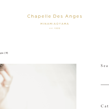
ge (9)
Sea
Cat