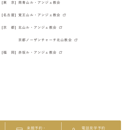
[東 京]
南青山ル・アンジェ教会
[名古屋]
覚王山ル・アンジェ教会
[京 都]
北山ル・アンジェ教会
京都ノーザンチャーチ北山教会
[福 岡]
赤坂ル・アンジェ教会
来館予約・
電話見学予約