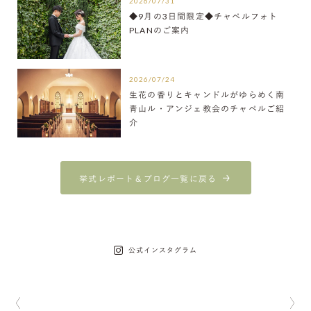
2026/07/31
◆9月の3日間限定◆チャペルフォト
PLANのご案内
2026/07/24
生花の香りとキャンドルがゆらめく南
青山ル・アンジェ教会のチャペルご紹
介
挙式レポート＆ブログ一覧に戻る
公式インスタグラム