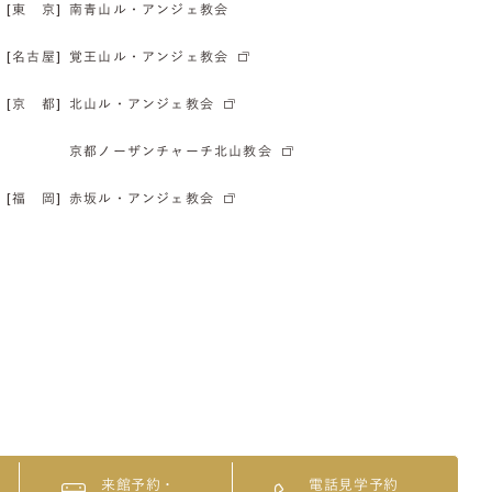
[東 京]
南青山ル・アンジェ教会
[名古屋]
覚王山ル・アンジェ教会
[京 都]
北山ル・アンジェ教会
京都ノーザンチャーチ北山教会
[福 岡]
赤坂ル・アンジェ教会
来館予約・
電話見学予約