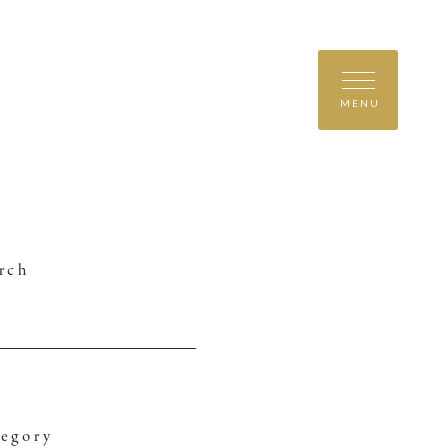
MENU
rch
egory