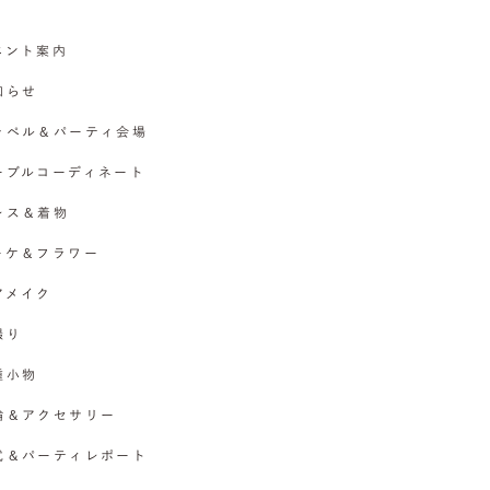
イベント案内
お知らせ
チャペル＆パーティ会場
テーブルコーディネート
ドレス＆着物
ブーケ＆フラワー
ヘアメイク
撮り
各種小物
指輪＆アクセサリー
挙式＆パーティレポート