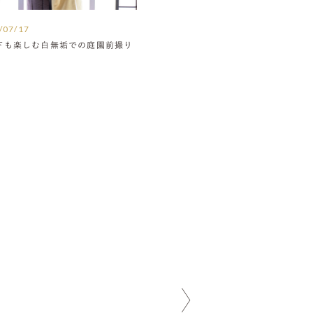
/07/17
下も楽しむ白無垢での庭園前撮り