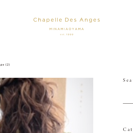
ge (2)
Sea
Cat