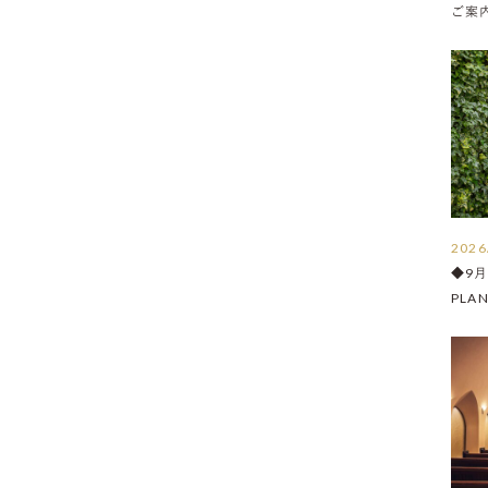
ご案内 
2026
◆9
PLA