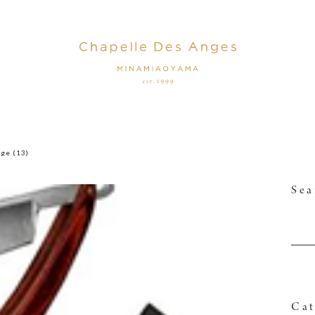
ge (13)
Sea
Cat