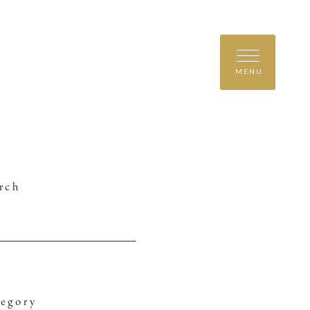
MENU
rch
egory