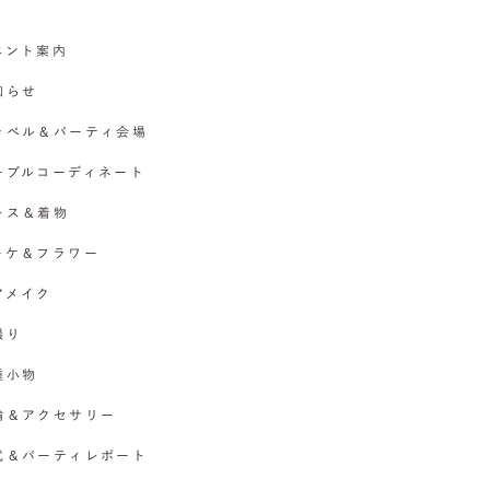
イベント案内
お知らせ
チャペル＆パーティ会場
テーブルコーディネート
ドレス＆着物
ブーケ＆フラワー
ヘアメイク
撮り
各種小物
指輪＆アクセサリー
挙式＆パーティレポート