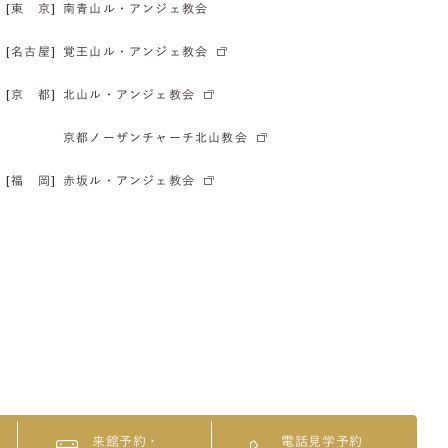
[東 京]
南青山ル・アンジェ教会
[名古屋]
覚王山ル・アンジェ教会
[京 都]
北山ル・アンジェ教会
京都ノーザンチャーチ北山教会
[福 岡]
赤坂ル・アンジェ教会
来館予約・
電話見学予約