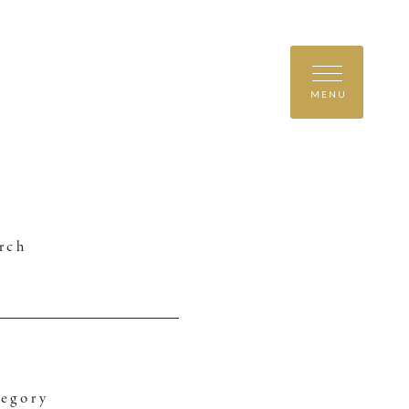
MENU
rch
egory