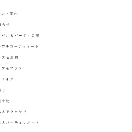
イベント案内
お知らせ
チャペル＆パーティ会場
テーブルコーディネート
ドレス＆着物
ブーケ＆フラワー
ヘアメイク
撮り
各種小物
指輪＆アクセサリー
挙式＆パーティレポート