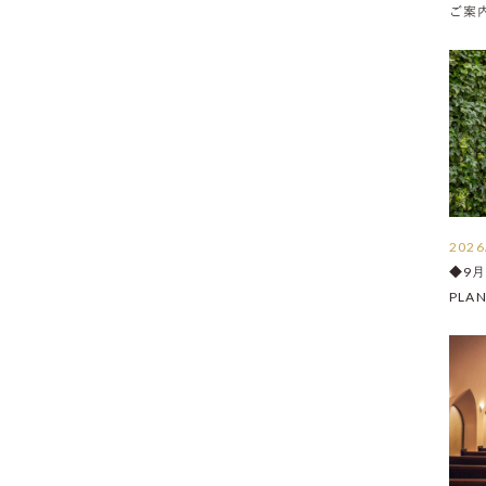
ご案内 
2026
◆9
PLA