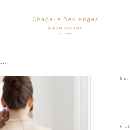
ge (8)
Sea
Cat