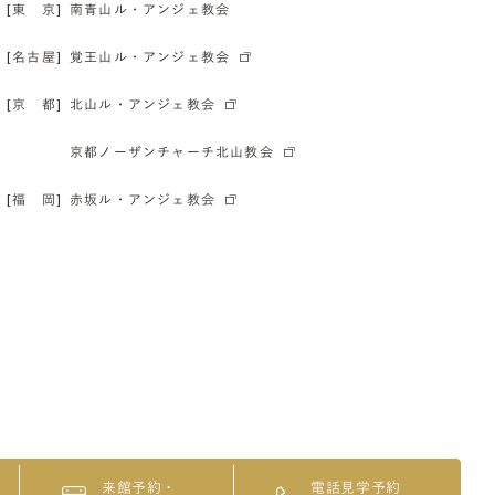
[東 京]
南青山ル・アンジェ教会
[名古屋]
覚王山ル・アンジェ教会
[京 都]
北山ル・アンジェ教会
京都ノーザンチャーチ北山教会
[福 岡]
赤坂ル・アンジェ教会
来館予約・
電話見学予約