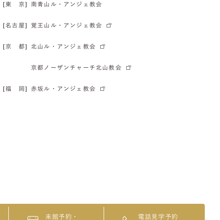
[東 京]
南青山ル・アンジェ教会
[名古屋]
覚王山ル・アンジェ教会
[京 都]
北山ル・アンジェ教会
京都ノーザンチャーチ北山教会
[福 岡]
赤坂ル・アンジェ教会
来館予約・
電話見学予約