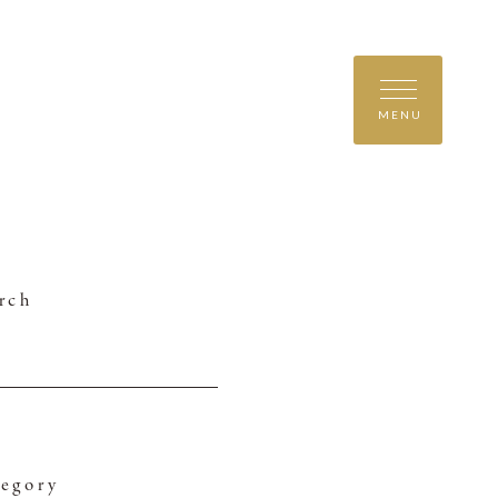
MENU
rch
egory