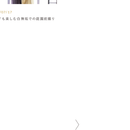
/07/17
下も楽しむ白無垢での庭園前撮り