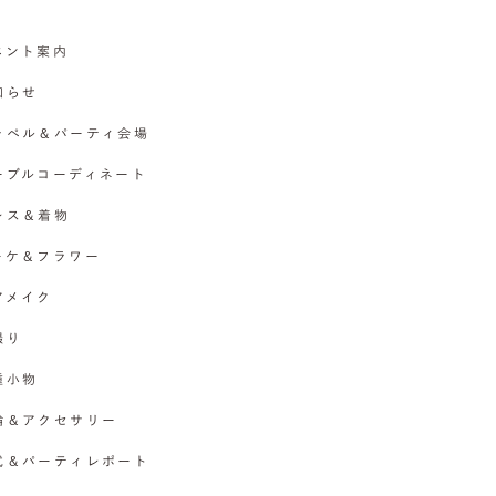
イベント案内
お知らせ
チャペル＆パーティ会場
テーブルコーディネート
ドレス＆着物
ブーケ＆フラワー
ヘアメイク
撮り
各種小物
指輪＆アクセサリー
挙式＆パーティレポート