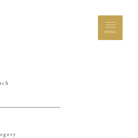
MENU
rch
egory