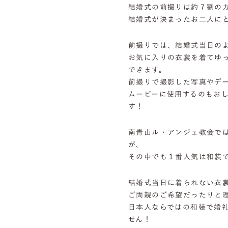
結婚式の前撮りは約７割の
結婚式が決まったお二人に
前撮りでは、結婚式当日の
お気に入りの衣裳を着てゆ
できます。
前撮りで撮影した写真やデ
ムービーに使用するのもお
す！
南青山ル・アンジェ教会で
が、
その中でも１番人気は和装
結婚式当日に着られない衣
ご両親のご希望だったりと
日本人ならではの和装で婚
せん！