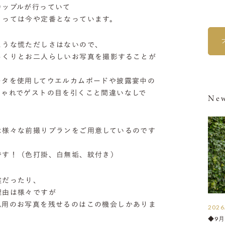
カップルが行っていて
とっては今や定番となっています。
ような慌ただしさはないので、
っくりとお二人らしいお写真を撮影することが
ータを使用してウエルカムボードや披露宴中の
しゃれでゲストの目を引くこと間違いなしで
New
は様々な前撮りプランをご用意しているのです
です！（色打掛、白無垢、紋付き）
裳だったり、
理由は様々ですが
礼用のお写真を残せるのはこの機会しかありま
2026
◆9