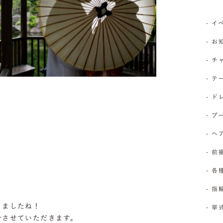
- 
- 
- 
- 
- 
- 
- 
- 前
- 
- 
きましたね！
- 
介させていただきます。