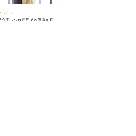
/07/17
下も楽しむ白無垢での庭園前撮り