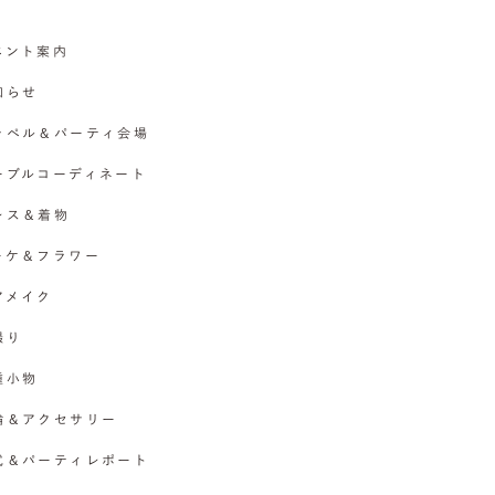
イベント案内
お知らせ
チャペル＆パーティ会場
テーブルコーディネート
ドレス＆着物
ブーケ＆フラワー
ヘアメイク
撮り
各種小物
指輪＆アクセサリー
挙式＆パーティレポート