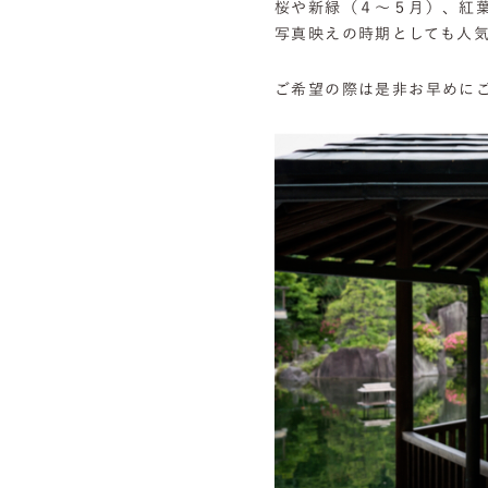
桜や新緑（４～５月）、紅葉
写真映えの時期としても人
ご希望の際は是非お早めに