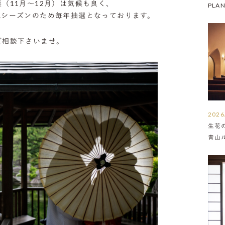
（11月～12月）は気候も良く、
PLA
気シーズンのため毎年抽選となっております。
ご相談下さいませ。
2026
生花
青山
介