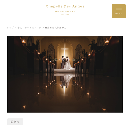
MENU
トップ ＞
挙式レポート＆ブログ ＞
歴史ある礼拝堂で…
前撮り