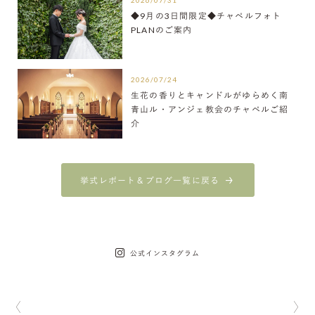
2026/07/31
◆9月の3日間限定◆チャペルフォト
PLANのご案内
2026/07/24
生花の香りとキャンドルがゆらめく南
青山ル・アンジェ教会のチャペルご紹
介
挙式レポート＆ブログ一覧に戻る
公式インスタグラム