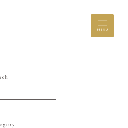
MENU
rch
egory