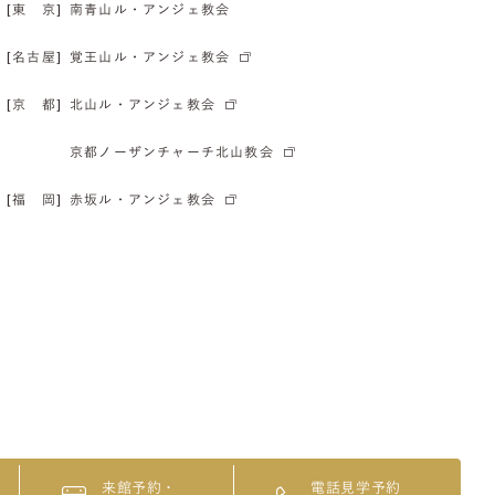
[東 京]
南青山ル・アンジェ教会
[名古屋]
覚王山ル・アンジェ教会
[京 都]
北山ル・アンジェ教会
京都ノーザンチャーチ北山教会
[福 岡]
赤坂ル・アンジェ教会
来館予約・
電話見学予約