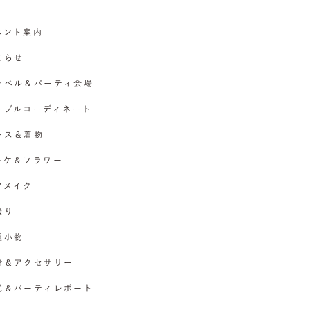
イベント案内
お知らせ
チャペル＆パーティ会場
テーブルコーディネート
ドレス＆着物
ブーケ＆フラワー
ヘアメイク
撮り
各種小物
指輪＆アクセサリー
挙式＆パーティレポート