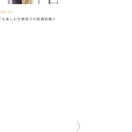
/07/17
下も楽しむ白無垢での庭園前撮り