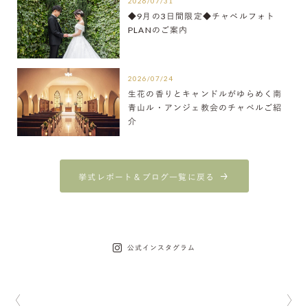
2026/07/31
◆9月の3日間限定◆チャペルフォト
PLANのご案内
2026/07/24
生花の香りとキャンドルがゆらめく南
青山ル・アンジェ教会のチャペルご紹
介
挙式レポート＆ブログ一覧に戻る
公式インスタグラム