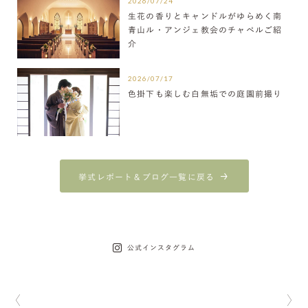
2026/07/24
生花の香りとキャンドルがゆらめく南
青山ル・アンジェ教会のチャペルご紹
介
2026/07/17
色掛下も楽しむ白無垢での庭園前撮り
挙式レポート＆ブログ一覧に戻る
公式インスタグラム