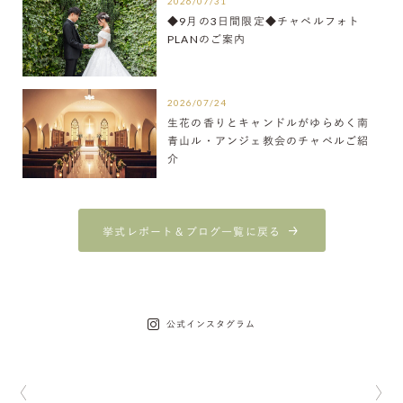
2026/07/31
◆9月の3日間限定◆チャペルフォト
PLANのご案内
2026/07/24
生花の香りとキャンドルがゆらめく南
青山ル・アンジェ教会のチャペルご紹
介
挙式レポート＆ブログ一覧に戻る
公式インスタグラム