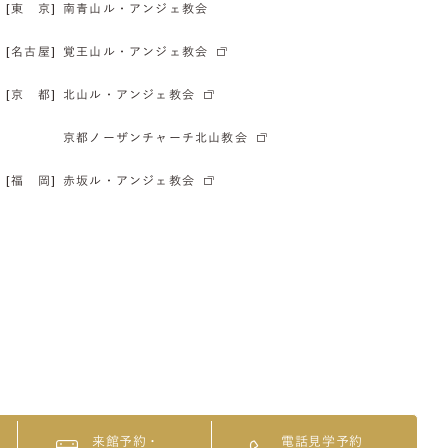
[東 京]
南青山ル・アンジェ教会
[名古屋]
覚王山ル・アンジェ教会
[京 都]
北山ル・アンジェ教会
京都ノーザンチャーチ北山教会
[福 岡]
赤坂ル・アンジェ教会
来館予約・
電話見学予約