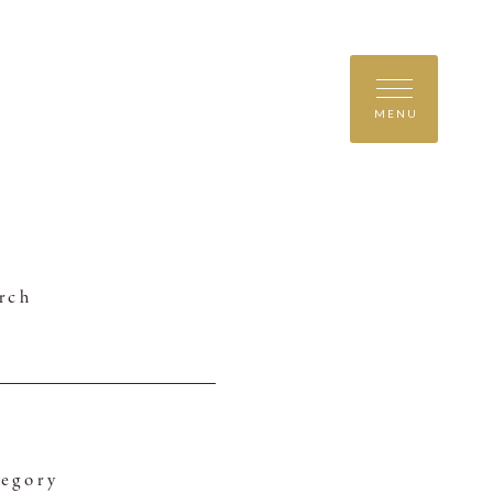
MENU
rch
egory