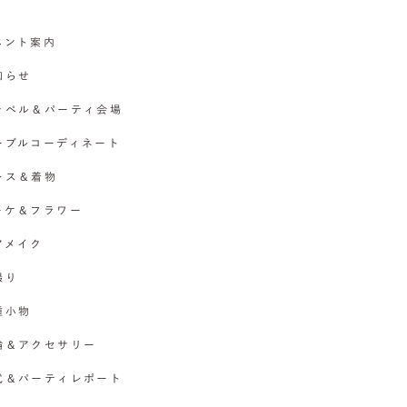
イベント案内
お知らせ
チャペル＆パーティ会場
テーブルコーディネート
ドレス＆着物
ブーケ＆フラワー
ヘアメイク
撮り
各種小物
指輪＆アクセサリー
挙式＆パーティレポート