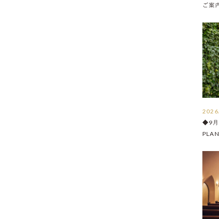
ご案内 
2026
◆9
PLA