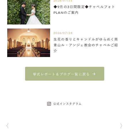
2026/07/31
◆9月の3日間限定◆チャペルフォト
PLANのご案内
2026/07/24
生花の香りとキャンドルがゆらめく南
青山ル・アンジェ教会のチャペルご紹
介
挙式レポート＆ブログ一覧に戻る
公式インスタグラム