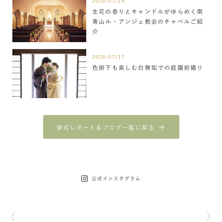
2026/07/24
生花の香りとキャンドルがゆらめく南
青山ル・アンジェ教会のチャペルご紹
介
2026/07/17
色掛下も楽しむ白無垢での庭園前撮り
挙式レポート＆ブログ一覧に戻る
公式インスタグラム