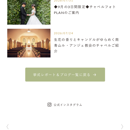
2026/07/31
◆9月の3日間限定◆チャペルフォト
PLANのご案内
2026/07/24
生花の香りとキャンドルがゆらめく南
青山ル・アンジェ教会のチャペルご紹
介
挙式レポート＆ブログ一覧に戻る
公式インスタグラム