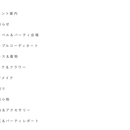
イベント案内
お知らせ
チャペル＆パーティ会場
テーブルコーディネート
ドレス＆着物
ブーケ＆フラワー
ヘアメイク
撮り
各種小物
指輪＆アクセサリー
挙式＆パーティレポート