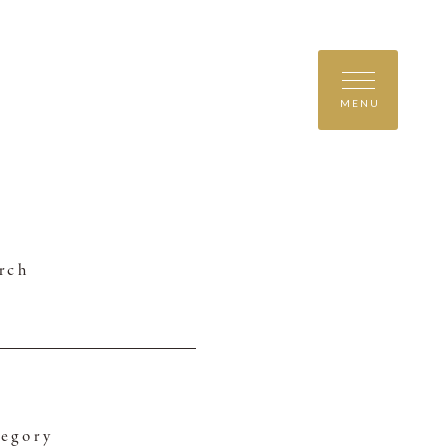
MENU
rch
egory