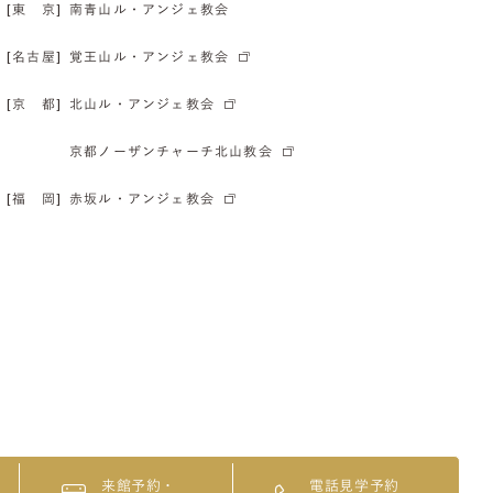
[東 京]
南青山ル・アンジェ教会
[名古屋]
覚王山ル・アンジェ教会
[京 都]
北山ル・アンジェ教会
京都ノーザンチャーチ北山教会
[福 岡]
赤坂ル・アンジェ教会
来館予約・
電話見学予約