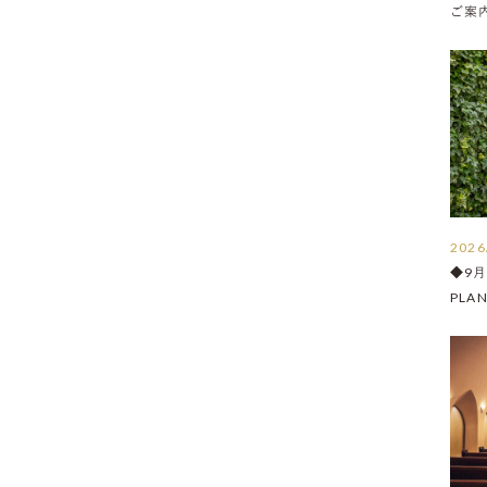
ご案内 
2026
◆9
PLA