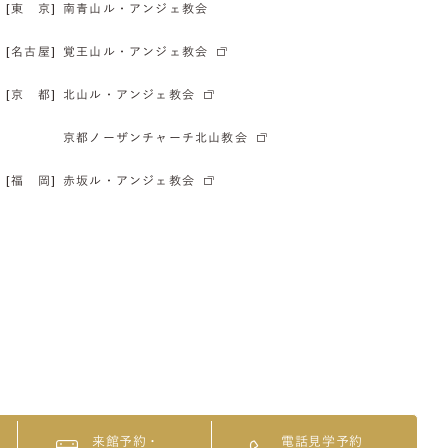
[東 京]
南青山ル・アンジェ教会
[名古屋]
覚王山ル・アンジェ教会
[京 都]
北山ル・アンジェ教会
京都ノーザンチャーチ北山教会
[福 岡]
赤坂ル・アンジェ教会
来館予約・
電話見学予約