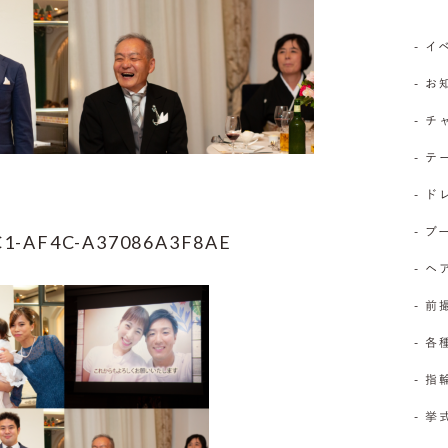
- 
- 
- 
- 
- 
- 
C1-AF4C-A37086A3F8AE
- 
- 前
- 
- 
- 