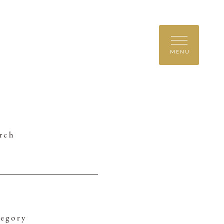
MENU
rch
egory