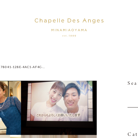
4C378041-128E-4AC1-AF4C-A37086A3F8AE
Sea
Cat