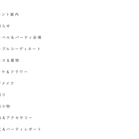
イベント案内
お知らせ
チャペル＆パーティ会場
テーブルコーディネート
ドレス＆着物
ブーケ＆フラワー
ヘアメイク
撮り
各種小物
指輪＆アクセサリー
挙式＆パーティレポート