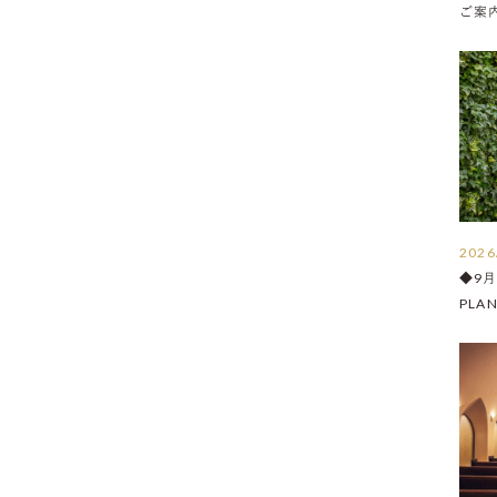
ご案内 
2026
◆9
PLA