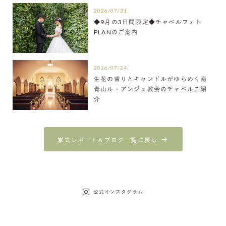
2026/07/31
◆9月の3日間限定◆チャペルフォト
PLANのご案内
2026/07/24
生花の香りとキャンドルがゆらめく南
青山ル・アンジェ教会のチャペルご紹
介
挙式レポート＆ブログ一覧に戻る
公式インスタグラム