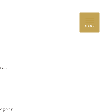
MENU
rch
egory