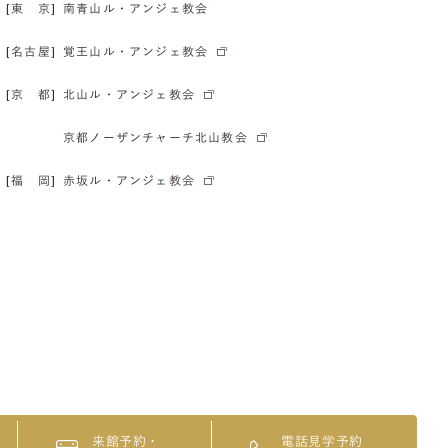
[東 京]
南青山ル・アンジェ教会
[名古屋]
覚王山ル・アンジェ教会
[京 都]
北山ル・アンジェ教会
京都ノーザンチャーチ北山教会
[福 岡]
赤坂ル・アンジェ教会
来館予約・
電話見学予約