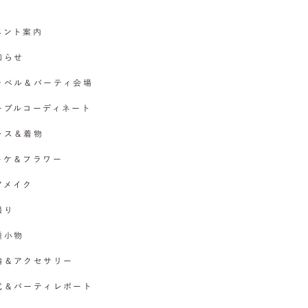
イベント案内
お知らせ
チャペル＆パーティ会場
テーブルコーディネート
ドレス＆着物
ブーケ＆フラワー
ヘアメイク
撮り
各種小物
指輪＆アクセサリー
挙式＆パーティレポート