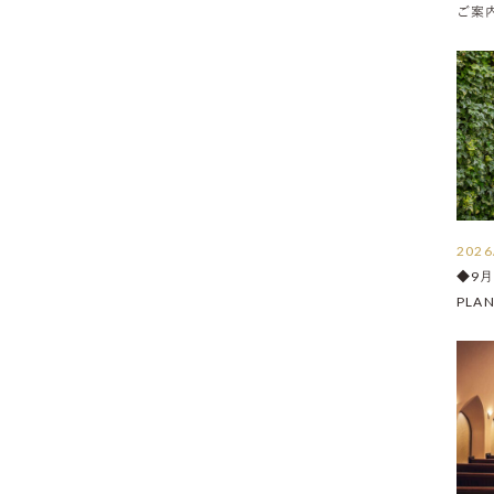
ご案内 
2026
◆9
PLA