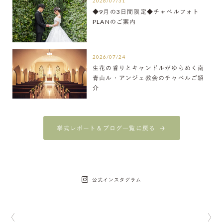
2026/07/31
◆9月の3日間限定◆チャペルフォト
PLANのご案内
2026/07/24
生花の香りとキャンドルがゆらめく南
青山ル・アンジェ教会のチャペルご紹
介
挙式レポート＆ブログ一覧に戻る
公式インスタグラム