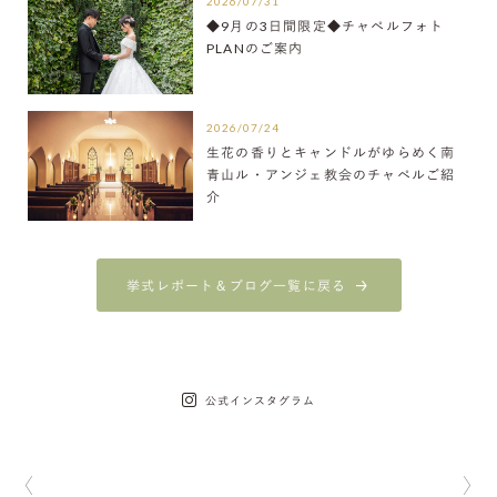
2026/07/31
◆9月の3日間限定◆チャペルフォト
PLANのご案内
2026/07/24
生花の香りとキャンドルがゆらめく南
青山ル・アンジェ教会のチャペルご紹
介
挙式レポート＆ブログ一覧に戻る
公式インスタグラム