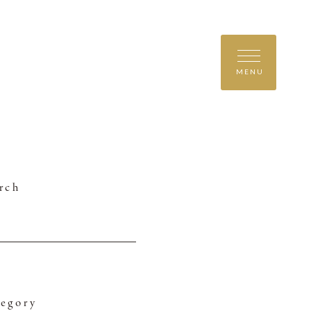
MENU
rch
egory