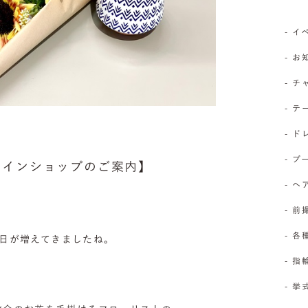
- 
- 
- 
- 
- 
- 
オンラインショップのご案内】
- 
- 前
- 
の日が増えてきましたね。
- 
- 