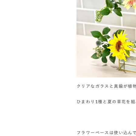
クリアなガラスと真鍮が植
ひまわり1種と夏の草花を
フラワーベースは使い込ん