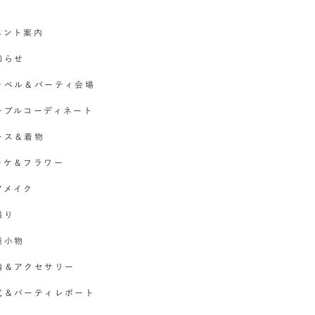
イベント案内
お知らせ
チャペル＆パーティ会場
テーブルコーディネート
ドレス＆着物
ブーケ＆フラワー
ヘアメイク
撮り
各種小物
指輪＆アクセサリー
挙式＆パーティレポート