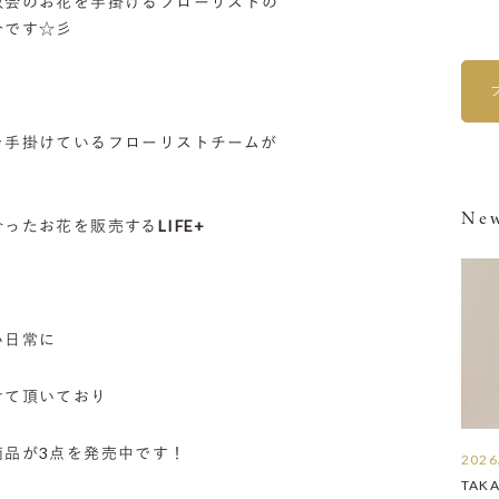
教会のお花を手掛けるフローリストの
介です☆彡
を手掛けているフローリストチームが
、
New
合ったお花を販売する
LIFE+
い日常に
せて頂いており
商品が3点を発売中です！
2026
TAK