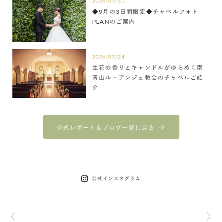
2026/07/31
◆9月の3日間限定◆チャペルフォト
PLANのご案内
2026/07/24
生花の香りとキャンドルがゆらめく南
青山ル・アンジェ教会のチャペルご紹
介
挙式レポート＆ブログ一覧に戻る
公式インスタグラム