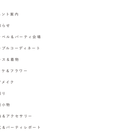
イベント案内
お知らせ
チャペル＆パーティ会場
テーブルコーディネート
ドレス＆着物
ブーケ＆フラワー
ヘアメイク
撮り
各種小物
指輪＆アクセサリー
挙式＆パーティレポート