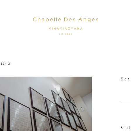
0124_2
Sea
Cat