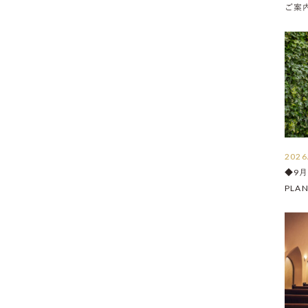
ご案内 
2026
◆9
PLA