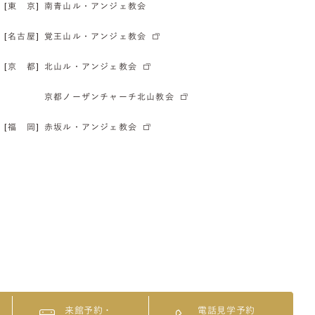
[東 京]
南青山ル・アンジェ教会
[名古屋]
覚王山ル・アンジェ教会
[京 都]
北山ル・アンジェ教会
京都ノーザンチャーチ北山教会
[福 岡]
赤坂ル・アンジェ教会
来館予約・
電話見学予約