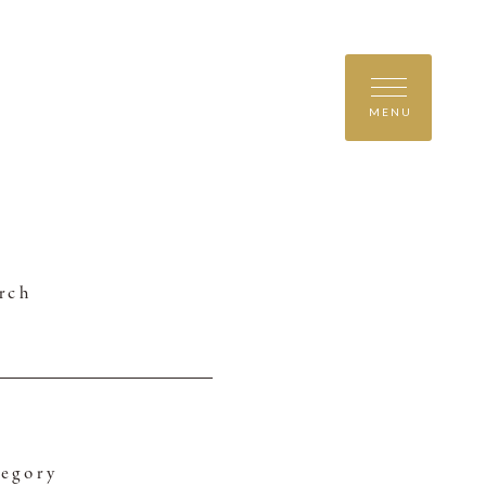
MENU
rch
egory