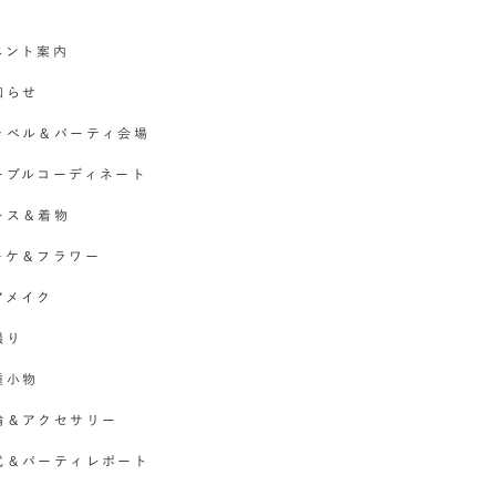
イベント案内
お知らせ
チャペル＆パーティ会場
テーブルコーディネート
ドレス＆着物
ブーケ＆フラワー
ヘアメイク
撮り
各種小物
指輪＆アクセサリー
挙式＆パーティレポート