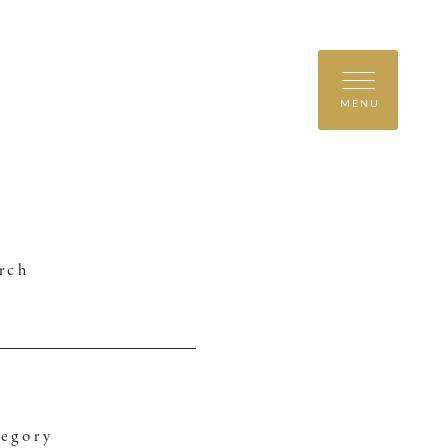
MENU
rch
egory