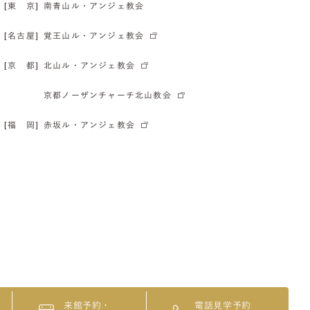
[東 京]
南青山ル・アンジェ教会
[名古屋]
覚王山ル・アンジェ教会
[京 都]
北山ル・アンジェ教会
京都ノーザンチャーチ北山教会
[福 岡]
赤坂ル・アンジェ教会
来館予約・
電話見学予約