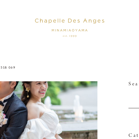
0518_069
Sea
Cat