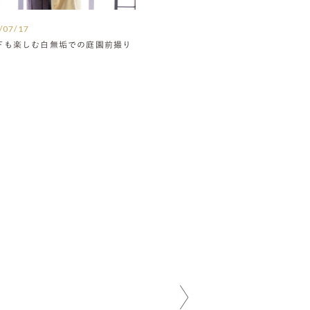
/07/17
下も楽しむ白無垢での庭園前撮り