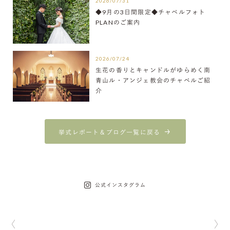
2026/07/31
◆9月の3日間限定◆チャペルフォト
PLANのご案内
2026/07/24
生花の香りとキャンドルがゆらめく南
青山ル・アンジェ教会のチャペルご紹
介
挙式レポート＆ブログ一覧に戻る
公式インスタグラム