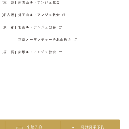
[東 京]
南青山ル・アンジェ教会
[名古屋]
覚王山ル・アンジェ教会
[京 都]
北山ル・アンジェ教会
京都ノーザンチャーチ北山教会
[福 岡]
赤坂ル・アンジェ教会
来館予約・
電話見学予約