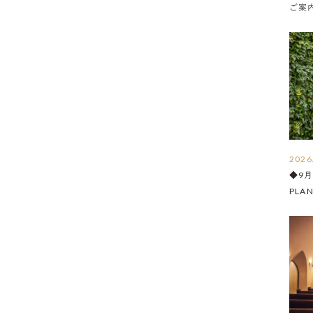
ご案内 
2026
◆9
PLA