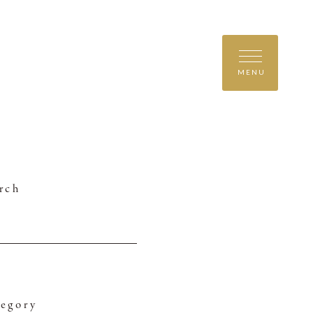
MENU
rch
egory