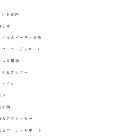
イベント案内
お知らせ
チャペル＆パーティ会場
テーブルコーディネート
ドレス＆着物
ブーケ＆フラワー
ヘアメイク
撮り
各種小物
指輪＆アクセサリー
挙式＆パーティレポート