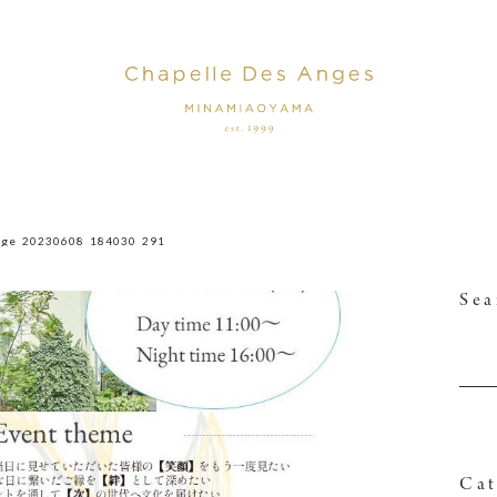
age_20230608_184030_291
Sea
Cat