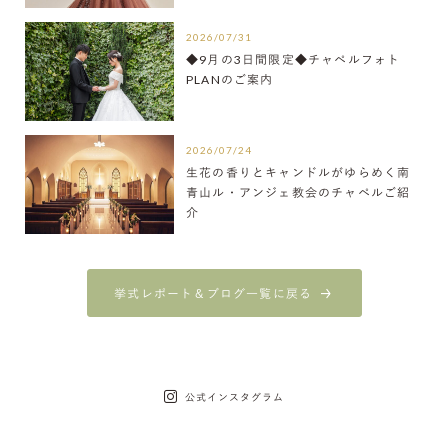
2026/07/31
◆9月の3日間限定◆チャペルフォト
PLANのご案内
2026/07/24
生花の香りとキャンドルがゆらめく南
青山ル・アンジェ教会のチャペルご紹
介
挙式レポート＆ブログ一覧に戻る
公式インスタグラム