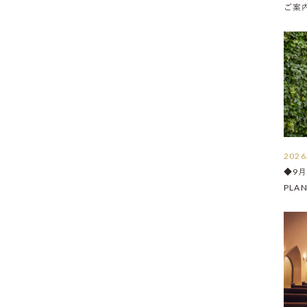
ご案内 
2026
◆9
PLA