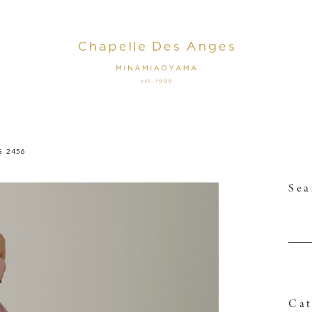
G_2456
Sea
Cat