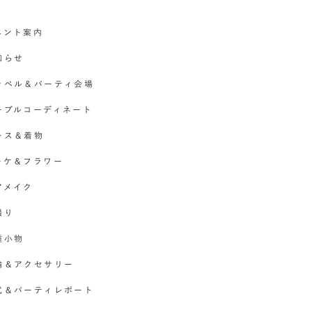
イベント案内
お知らせ
チャペル＆パーティ会場
テーブルコーディネート
ドレス＆着物
ブーケ＆フラワー
ヘアメイク
撮り
各種小物
指輪＆アクセサリー
挙式＆パーティレポート