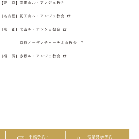
[東 京]
南青山ル・アンジェ教会
[名古屋]
覚王山ル・アンジェ教会
[京 都]
北山ル・アンジェ教会
京都ノーザンチャーチ北山教会
[福 岡]
赤坂ル・アンジェ教会
来館予約・
電話見学予約