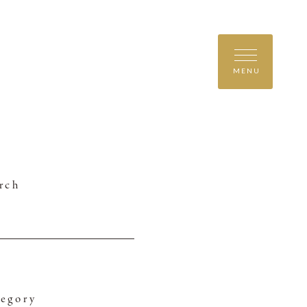
MENU
rch
egory