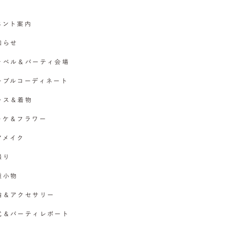
イベント案内
お知らせ
チャペル＆パーティ会場
テーブルコーディネート
ドレス＆着物
ブーケ＆フラワー
ヘアメイク
撮り
各種小物
指輪＆アクセサリー
挙式＆パーティレポート