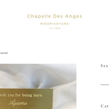
named
Sea
Cat