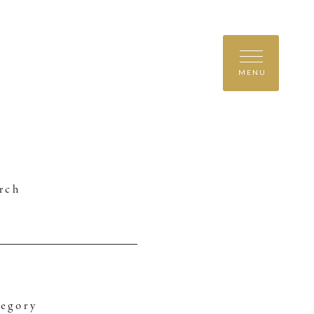
MENU
rch
egory