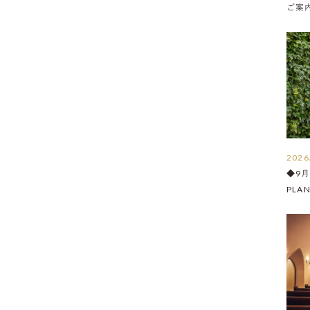
ご案内 
2026
◆9
PLA