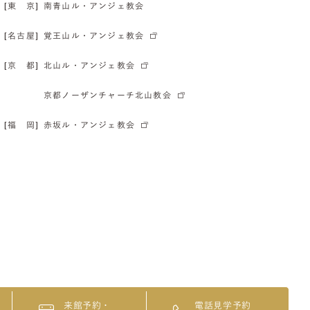
[東 京]
南青山ル・アンジェ教会
[名古屋]
覚王山ル・アンジェ教会
[京 都]
北山ル・アンジェ教会
京都ノーザンチャーチ北山教会
[福 岡]
赤坂ル・アンジェ教会
来館予約・
電話見学予約