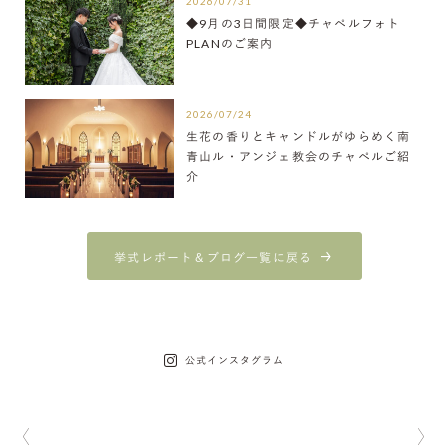
2026/07/31
◆9月の3日間限定◆チャペルフォト
PLANのご案内
2026/07/24
生花の香りとキャンドルがゆらめく南
青山ル・アンジェ教会のチャペルご紹
介
挙式レポート＆ブログ一覧に戻る
公式インスタグラム