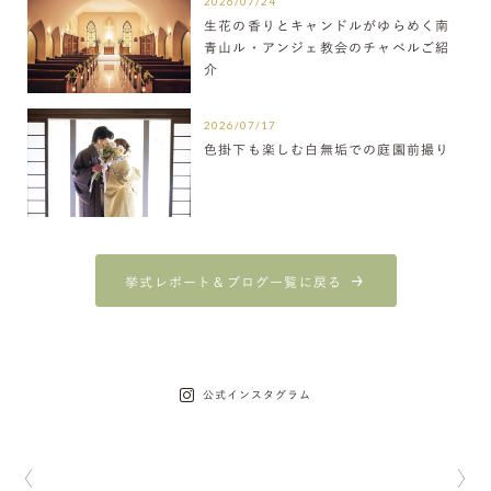
2026/07/24
生花の香りとキャンドルがゆらめく南
青山ル・アンジェ教会のチャペルご紹
介
2026/07/17
色掛下も楽しむ白無垢での庭園前撮り
挙式レポート＆ブログ一覧に戻る
公式インスタグラム