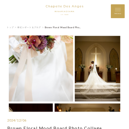
MENU
トップ ＞
挙式レポート＆ブログ ＞
Brown Floral Mood Board Photo Collage
2024/12/06
Brown Floral Mood Board Photo Collage