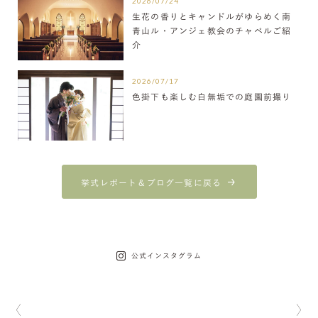
2026/07/24
生花の香りとキャンドルがゆらめく南
青山ル・アンジェ教会のチャペルご紹
介
2026/07/17
色掛下も楽しむ白無垢での庭園前撮り
挙式レポート＆ブログ一覧に戻る
公式インスタグラム